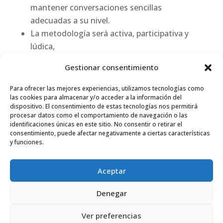
mantener conversaciones sencillas
adecuadas a su nivel.
La metodología será activa, participativa y
lúdica,
reconociendo y utilizando el vocabulario
Gestionar consentimiento
adecuado dependiendo el nivel.
Se tomará especial interés en observar qué
Para ofrecer las mejores experiencias, utilizamos tecnologías como
actividades gustan más a los niños, que les
las cookies para almacenar y/o acceder a la información del
dispositivo. El consentimiento de estas tecnologías nos permitirá
inquietan o lo que les llama más su atención
procesar datos como el comportamiento de navegación o las
con el fin de aprovecharlo en el aprendizaje.
identificaciones únicas en este sitio. No consentir o retirar el
consentimiento, puede afectar negativamente a ciertas características
y funciones.
Aviso legal
Política de cookies (UE)
Aceptar
Política de privacidad
Trabaja con nosotros
Denegar
© 2019 Crono Ocio Cultura y Deporte -
Ver preferencias