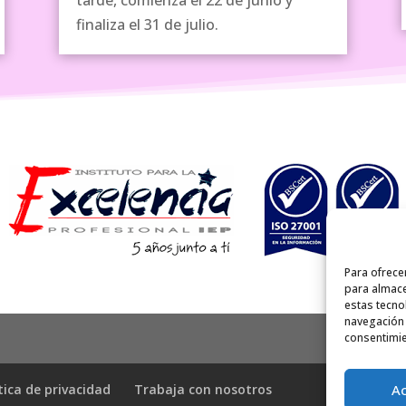
tarde, comienza el 22 de junio y
finaliza el 31 de julio.
Para ofrece
para almace
estas tecno
navegación o
consentimie
A
tica de privacidad
Trabaja con nosotros