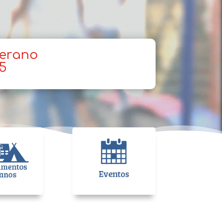
verano
25