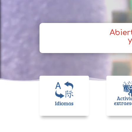
Abier
y