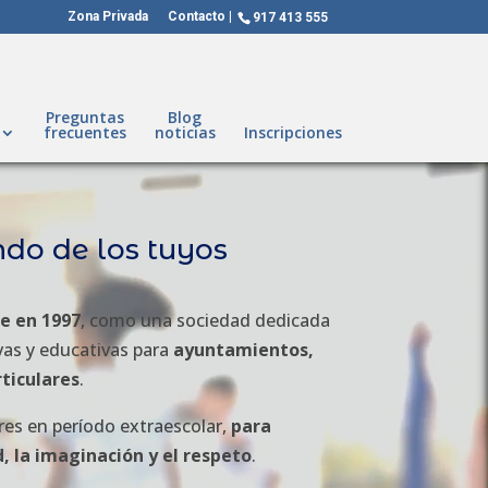
Zona Privada
Contacto
917 413 555
Preguntas
Blog
frecuentes
noticias
Inscripciones
do de los tuyos
ce en 1997
, como una sociedad dedicada
ivas y educativas para
ayuntamientos,
rticulares
.
res en período extraescolar,
para
d, la imaginación y el respeto
.