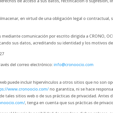
derechos de acceso a sus datos, rectificación o supresión, l
acenar, en virtud de una obligación legal o contractual, s
hos mediante comunicación por escrito dirigida a CRONO, O
cando sus datos, acreditando su identidad y los motivos de s
027
ravés del correo electrónico:
info@cronoocio.com
o web puede incluir hipervínculos a otros sitios que no son 
ps://www.cronoocio.com/
no garantiza, ni se hace responsable
de tales sitios web o de sus prácticas de privacidad. Antes
onoocio.com/
, tenga en cuenta que sus prácticas de privaci