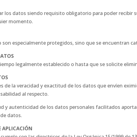
 los datos siendo requisito obligatorio para poder recibir 
quier momento.
on especialmente protegidos, sino que se encuentran cat
DATOS
iempo legalmente establecido o hasta que se solicite elimin
TOS
s de la veracidad y exactitud de los datos que envíen e
abilidad al respecto.
ud y autenticidad de los datos personales facilitados aport
 de datos.
E APLICACIÓN
ple con las directrices de la Ley Orgánica 15/1999 de 13