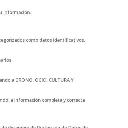
su información.
egorizados como datos identificativos.
arlos.
ximiendo a CRONO, OCIO, CULTURA Y
ando la información completa y correcta
 de diciembre de Protección de Datos de