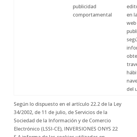
publicidad
edit
comportamental
en l
web 
publ
segú
info
obte
trav
hábi
nav
del 
Según lo dispuesto en el artículo 22.2 de la Ley
34/2002, de 11 de julio, de Servicios de la
Sociedad de la Información y de Comercio
Electrónico (LSSI-CE), INVERSIONES ONYS 22