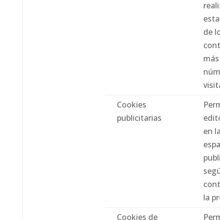
real
esta
de l
con
más 
núm
visi
Cookies
Perm
publicitarias
edit
en l
espa
publ
segú
cont
la p
Cookies de
Perm