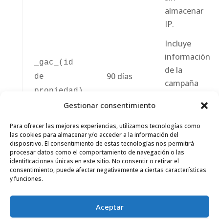
almacenar
IP.
Incluye
información
_gac_(id
de la
90 días
de
campaña
propiedad)
relativa al
Gestionar consentimiento
usuario.
Para ofrecer las mejores experiencias, utilizamos tecnologías como
las cookies para almacenar y/o acceder a la información del
dispositivo. El consentimiento de estas tecnologías nos permitirá
procesar datos como el comportamiento de navegación o las
identificaciones únicas en este sitio. No consentir o retirar el
consentimiento, puede afectar negativamente a ciertas características
y funciones.
Aviso legal
Política de cookies (UE)
Aceptar
Política de privacidad
Trabaja con nosotros