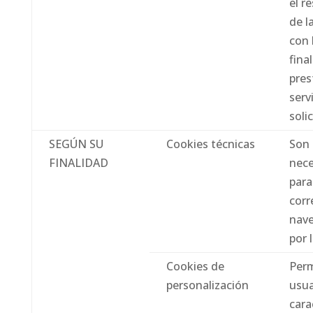
el r
de l
con 
fina
pres
serv
soli
SEGÚN SU
Cookies técnicas
Son 
FINALIDAD
nece
para
corr
nav
por 
Cookies de
Perm
personalización
usua
cara