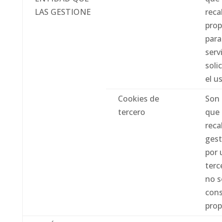
LAS GESTIONE
reca
prop
para
serv
soli
el u
Cookies de
Son 
tercero
que
reca
gest
por 
terc
no s
cons
prop