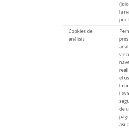
(idi
la n
por 
Cookies de
Perm
análisis
pres
anál
vinc
nav
real
el u
la f
llev
seg
de u
pági
así 