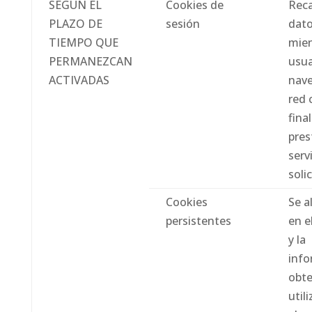
SEGÚN EL
Cookies de
Rec
PLAZO DE
sesión
dat
TIEMPO QUE
mien
PERMANEZCAN
usua
ACTIVADAS
nave
red 
fina
pres
serv
soli
Cookies
Se 
persistentes
en e
y la
info
obte
util