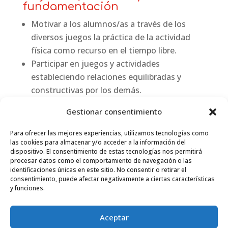
fundamentación
Motivar a los alumnos/as a través de los
diversos juegos la práctica de la actividad
física como recurso en el tiempo libre.
Participar en juegos y actividades
estableciendo relaciones equilibradas y
constructivas por los demás.
Conocimiento de juegos populares y
Gestionar consentimiento
tradicionales.
Conocer y utilizar las estrategias básicas de
Para ofrecer las mejores experiencias, utilizamos tecnologías como
cooperación / oposición en el juego.
las cookies para almacenar y/o acceder a la información del
dispositivo. El consentimiento de estas tecnologías nos permitirá
Mejorar las destrezas y habilidades básicas a
procesar datos como el comportamiento de navegación o las
través del juego.
identificaciones únicas en este sitio. No consentir o retirar el
consentimiento, puede afectar negativamente a ciertas características
y funciones.
Aviso legal
Política de cookies (UE)
Aceptar
Política de privacidad
Trabaja con nosotros