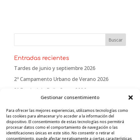
Entradas recientes
Tardes de junio y septiembre 2026
2º Campamento Urbano de Verano 2026
3º Festival de Baile Crono 2026
Gestionar consentimiento
Campamento urbano y festival 2025 Carmen
Laforet
Para ofrecer las mejores experiencias, utilizamos tecnologías como
las cookies para almacenar y/o acceder a la información del
Campamento urbano y festival en W. Churchill
dispositivo. El consentimiento de estas tecnologías nos permitirá
procesar datos como el comportamiento de navegación o las
2025
identificaciones únicas en este sitio. No consentir o retirar el
consentimiento, puede afectar negativamente a ciertas características