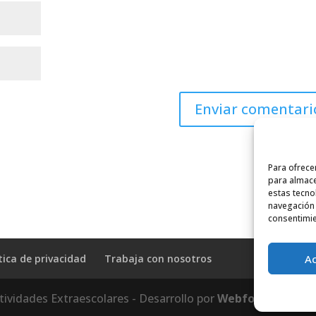
Para ofrece
para almace
estas tecno
navegación o
consentimie
A
tica de privacidad
Trabaja con nosotros
tividades Extraescolares - Desarrollo por
Webfocus